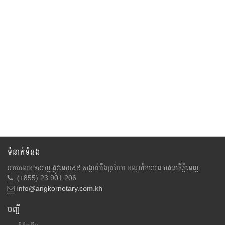
ទំនាក់ទំនង
អគារលេខ១អេហ្វ ផ្លូវលេខ៩៩ សង្កាត់បឹងត្របែក ខណ្ឌចំការមន រាជធានីភ្នំពេញ
(+855) 23 901 206
info@angkornotary.com.kh
បញ្ជី