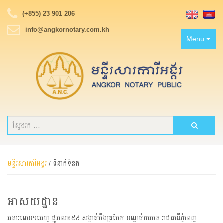
(+855) 23 901 206
info@angkornotary.com.kh
Toggle
Menu
navigation
មន្ទីរសារការីអង្គរ
/
ទំនាក់ទំនង
អាសយដ្ឋាន
អគារលេខ១អេហ្វ ផ្លូវលេខ៩៩ សង្កាត់បឹងត្របែក ខណ្ឌចំការមន រាជធានីភ្នំពេញ