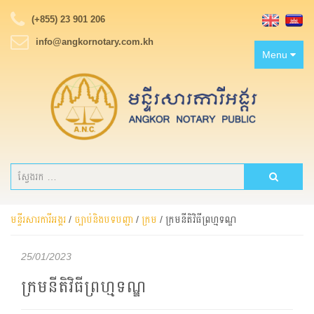
(+855) 23 901 206
info@angkornotary.com.kh
Toggle
Menu
navigation
មន្ទីរសារការីអង្គរ
/
ច្បាប់និងបទបញ្ជា
/
ក្រម
/
ក្រមនីតិវិធីព្រហ្មទណ្ឌ
25/01/2023
ក្រមនីតិវិធីព្រហ្មទណ្ឌ