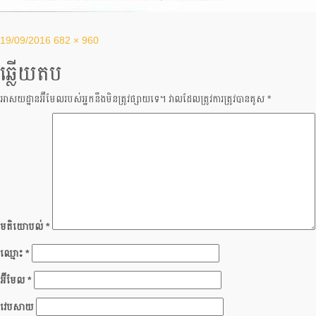
Posted
Full
19/09/2016
682 × 960
on
size
ឆ្លើយ​តប
អាសយដ្ឋាន​អ៊ីមែល​របស់​អ្នក​នឹង​មិន​ត្រូវ​ផ្សាយ​ទេ។
វាល​ដែល​ត្រូវ​ការ​ត្រូវ​បាន​គូស
*
មតិ​យោបល់
*
ឈ្មោះ
*
អ៊ីមែល
*
វេបសាយ