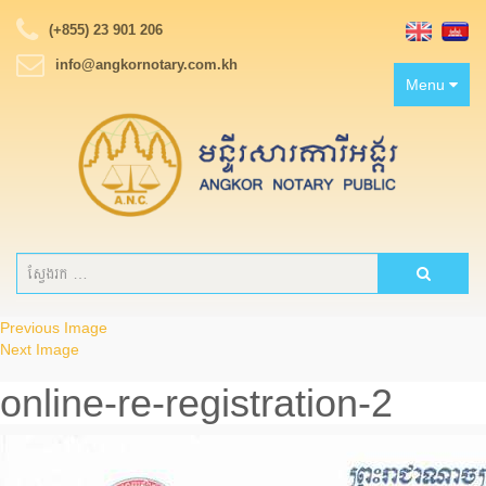
(+855) 23 901 206
info@angkornotary.com.kh
Toggle
Menu
navigation
Previous Image
Next Image
online-re-registration-2