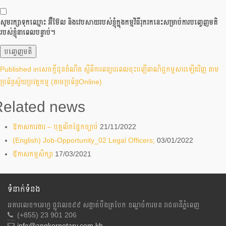
សូមរក្សាទុកឈ្មោះ អ៊ីម៊ែល និងវេបសាយរបស់ខ្ញុំក្នុងកម្មវិធីរុករកនេះសម្រាប់ការបញ្ចេញមតិ
របស់ខ្ញុំនាពេលបន្ទាប់។
ការ​
Published in
សេចក្តីជូនដំណឹង ស្តីពីការពន្យារពេលចុះបញ្ជីពាណិជ្ជកម្មសារឡើងវិញ តាម
ប្រព័ន្ធស្វ័យប្រវត្តកម្ម (តាមប្រព័ន្ធOnline)
នាំទិស​
ប្រកាស
Related news
ឱកាសការងារ – បុគ្គលិកផ្នែកច្បាប់
21/11/2022
(English) Job-Opportunity_02 Legal Officers;
03/01/2022
ឳកាសកម្មសិក្សា
17/03/2021
ទំនាក់ទំនង
អគារលេខ១អេហ្វ ផ្លូវលេខ៩៩ សង្កាត់បឹងត្របែក ខណ្ឌចំការមន រាជធានីភ្នំពេញ
(+855) 23 901 206
info@angkornotary.com.kh